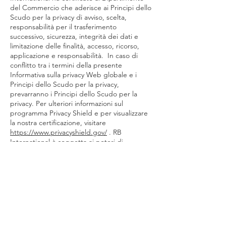
del Commercio che aderisce ai Principi dello
Scudo per la privacy di avviso, scelta,
responsabilità per il trasferimento
successivo, sicurezza, integrità dei dati e
limitazione delle finalità, accesso, ricorso,
applicazione e responsabilità. In caso di
conflitto tra i termini della presente
Informativa sulla privacy Web globale e i
Principi dello Scudo per la privacy,
prevarranno i Principi dello Scudo per la
privacy. Per ulteriori informazioni sul
programma Privacy Shield e per visualizzare
la nostra certificazione, visitare
https://www.privacyshield.gov/
. RB
International è soggetta ai poteri di
indagine della Federal Trade Commission in
relazione alla conformità ai requisiti del
Privacy Shield.
Ricorso indipendente dei reclami sullo
scudo per la privacy
In conformità con i principi dello Scudo per
la privacy UE-USA e Svizzera-USA, RB
International si impegna a risolvere i reclami