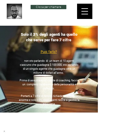
Clicca per chiamare
Solo il 3% degli agenti ha quello
che serve per fare 7 cifre
​
​
Puoi farlo?
non sto parlando
di
un team di 10 agenti
ciascuno che guadagna $ 100.000,
sto parlando
di un singolo agente che guadagna oltre un
milione di dollari all'anno.
Prima di assumere un cliente di coaching, faccio
un
completo
valutazione della personalità e
colloquio.
Portarti a 7 cifre di reddito richiede un impegno
enorme e solo il 3% degli agenti riesce a gestire la
pressione.