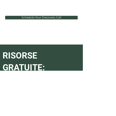
Schedule Your Discovery Call
RISORSE
GRATUITE:
Visita Ran's
Risorsa
pagina
per script
GRATUITI, The Daily Activity Tracker, The
Elenco
Presentazione,
Gestione delle idee di
obiezione, servizio di coordinamento delle
transazioni di Ran e altro!
CLICCA QUI